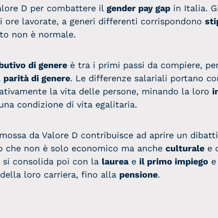
alore D per combattere il
gender pay gap
in Italia. G
i ore lavorate, a generi differenti corrispondono
sti
sto non è normale.
ibutivo di genere
è tra i primi passi da compiere, pe
a
parità di genere
. Le differenze salariali portano c
ativamente la vita delle persone, minando la loro
i
 una condizione di vita egalitaria.
ssa da Valore D contribuisce ad aprire un dibatt
rio che non è solo economico ma anche
culturale
e c
 si consolida poi con la
laurea
e
il primo impiego
e
ella loro carriera, fino alla
pensione
.