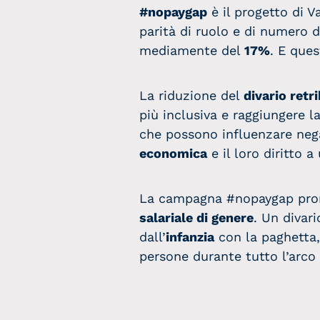
#nopaygap
è il progetto di V
parità di ruolo e di numero d
mediamente del
17%
. E que
La riduzione del
divario retr
più inclusiva e raggiungere l
che possono influenzare neg
economica
e il loro diritto a
La campagna #nopaygap promo
salariale di genere
. Un diva
dall’
infanzia
con la paghetta,
persone durante tutto l’arco d