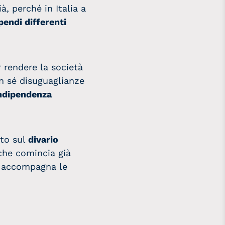
ià, perché in Italia a
pendi differenti
r rendere la società
on sé disuguaglianze
ndipendenza
ito sul
divario
he comincia già
 accompagna le