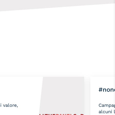
#non
i valore,
Campagn
alcuni 