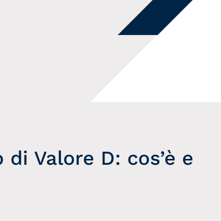
Podcast Scelte
Podcast
Scomodiamoci
 di Valore D: cos’è e