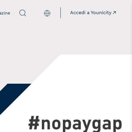
Accedi a Younicity
English
azine
mpagne
Istituzioni
acciamorete
Insieme alle istituzioni
illthepanelgap
onèdamaschio
opaygap
aloreD4STEM
aloreD4Pride
owREAL