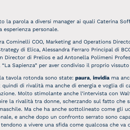
la parola a diversi manager ai quali Caterina Soffici
ia esperienza personale.
bara Cominelli COO, Marketing and Operations Directo
trategy di Elica, Alessandra Ferraro Principal di B
Director di Prelios e ad Antonella Polimeni Profes
a “La Sapienza” per aver condiviso il proprio vissut
 la tavola rotonda sono state:
paura
,
invidia
ma an
 quindi di rivalità ma anche di energia e voglia di 
azione. Molto stimolante anche l’intervista con Wal
pire la rivalità tra donne, scherzando sul fatto che
 maschile. Ma che ha anche sottolineato come gli 
rsonale, e anche dopo un confronto serrato sono capa
tendono a vivere una sfida come qualcosa che va ol