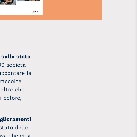
 sullo stato
00 società
accontare la
 raccolte
 oltre che
i colore,
glioramenti
stato delle
a che ci si