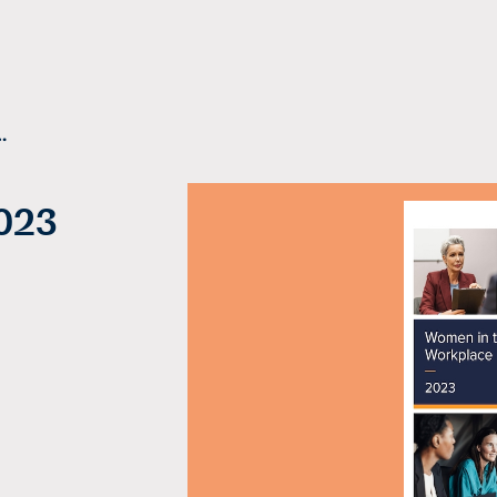
orkplace 2023
023