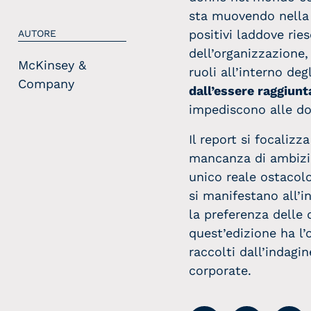
sta muovendo nella d
positivi laddove ri
AUTORE
dell’organizzazione
McKinsey &
ruoli all’interno deg
Company
dall’essere raggiunt
impediscono alle don
Il report si focaliz
mancanza di ambizion
unico reale ostacolo
si manifestano all’i
la preferenza delle 
quest’edizione ha l’o
raccolti dall’indagi
corporate.