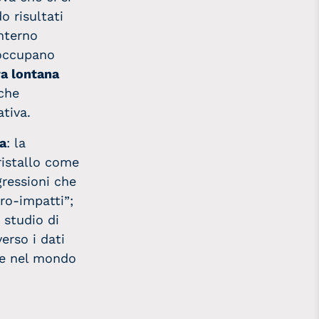
o risultati
nterno
 occupano
ra lontana
 che
tiva.
da
: la
ristallo come
gressioni che
cro-impatti”;
 studio di
erso i dati
nne nel mondo