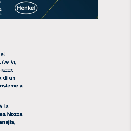
del
Live In
,
piazze
 di un
insieme a
à la
na Nozza
,
anajia
,