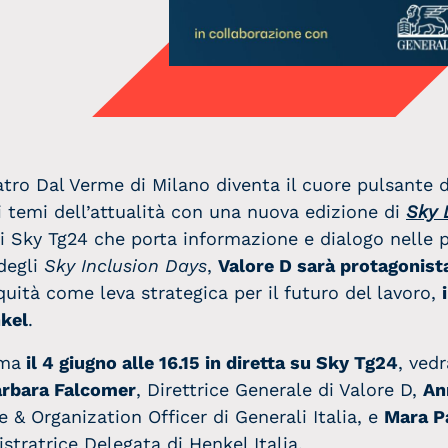
Teatro Dal Verme di Milano diventa il cuore pulsante 
i temi dell’attualità con una nuova edizione di
Sky 
di Sky Tg24 che porta informazione e dialogo nelle 
 degli
Sky Inclusion Days
,
Valore D sarà protagonista
quità come leva strategica per il futuro del lavoro,
nkel
.
mma
il 4 giugno alle 16.15 in diretta su Sky Tg24
, vedr
rbara Falcomer
, Direttrice Generale di Valore D,
An
 & Organization Officer di Generali Italia, e
Mara P
tratrice Delegata di Henkel Italia.