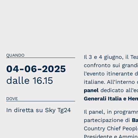
QUANDO
Il 3 e 4 giugno, il 
confronto sui grand
04-06-2025
l’evento itinerante 
dalle 16.15
italiane. All’interno
panel
dedicato all’e
Generali Italia e He
DOVE
In diretta su Sky Tg24
Il panel, in progra
partecipazione di
Ba
Country Chief People
Presidente e Amminis