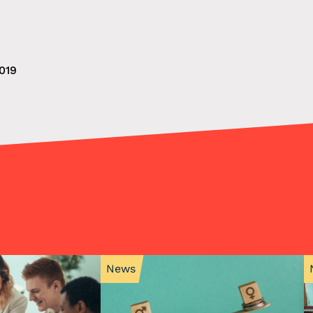
019
News