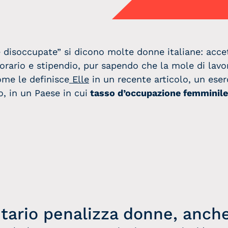
Podcast Scelte
Podcast
Scomodiamoci
disoccupate” si dicono molte donne italiane: accett
i orario e stipendio, pur sapendo che la mole di lav
ome le definisce
Elle
in un recente articolo, un eserc
 in un Paese in cui
tasso d’occupazione femminile
ntario penalizza donne, anch