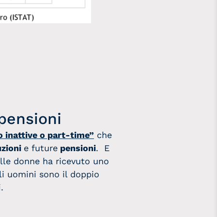
 pensioni
o inattive o part-time”
che
uzioni
e future
pensioni
. E
elle donne ha ricevuto uno
li uomini sono il doppio
.