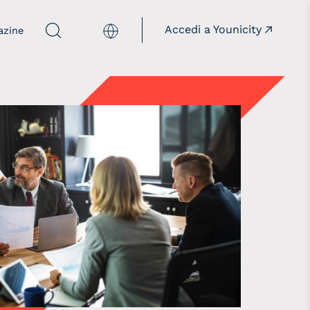
Accedi a Younicity
English
azine
mpagne
Istituzioni
acciamorete
Insieme alle istituzioni
illthepanelgap
onèdamaschio
opaygap
aloreD4STEM
aloreD4Pride
owREAL