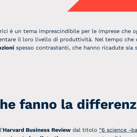
Podcast Scelte
Podcast
Scomodiamoci
trici è un tema imprescindibile per le imprese che 
ntare il loro livello di produttività. Nel tempo che 
zioni
spesso contrastanti, che hanno ricadute sia su
che fanno la differen
l’
Harvard Business Review
dal titolo
“6 science -b