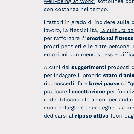
well-being at work”
sottolinea co
con costanza nel tempo.
I fattori in grado di incidere sulla
lavoro, la flessibilità,
la cultura az
per rafforzare l’“
emotional fitness
propri pensieri e le altre persone.
emozioni con meno stress e diffic
Alcuni dei
suggerimenti
proposti d
per indagare il proprio
stato d’an
riconoscerli; fare
brevi pause
di “q
praticare l’
accettazione
per focaliz
e identificando le azioni per andar
con i colleghi e le colleghe, sia in
dedicarsi al
riposo attivo
fuori dagl