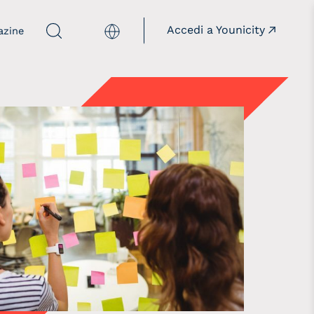
Accedi a Younicity
English
azine
mpagne
Istituzioni
acciamorete
Insieme alle istituzioni
illthepanelgap
onèdamaschio
opaygap
aloreD4STEM
aloreD4Pride
owREAL