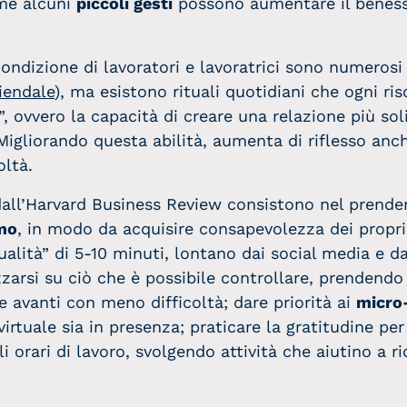
me alcuni
piccoli gesti
possono aumentare il benesse
 condizione di lavoratori e lavoratrici sono numerosi (
iendale
), ma esistono rituali quotidiani che ogni r
”, ovvero la capacità di creare una relazione più soli
 Migliorando questa abilità, aumenta di riflesso anch
oltà.
all’Harvard Business Review consistono nel prender
imo
, in modo da acquisire consapevolezza dei propri
ualità” di 5-10 minuti, lontano dai social media e da 
zarsi su ciò che è possibile controllare, prendendo
e avanti con meno difficoltà; dare priorità ai
micro
 virtuale sia in presenza; praticare la gratitudine pe
i orari di lavoro, svolgendo attività che aiutino a ri