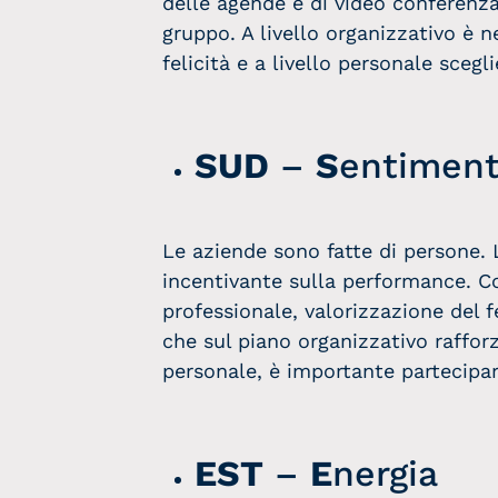
delle agende e di video conferenza 
gruppo. A livello organizzativo è n
felicità e a livello personale sceg
SUD
–
S
entiment
Le aziende sono fatte di persone. 
incentivante sulla performance. Co
professionale, valorizzazione del f
che sul piano organizzativo rafforza
personale, è importante partecipare
EST
–
E
nergia