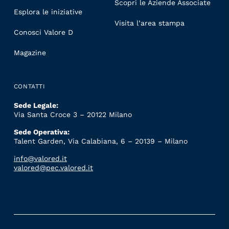
Scopri le Aziende Associate
Esplora le iniziative
Visita l’area stampa
Conosci Valore D
Magazine
CONTATTI
Sede Legale:
Via Santa Croce 3 – 20122 Milano
Sede Operativa:
Talent Garden, Via Calabiana, 6 – 20139 – Milano
info@valored.it
valored@pec.valored.it