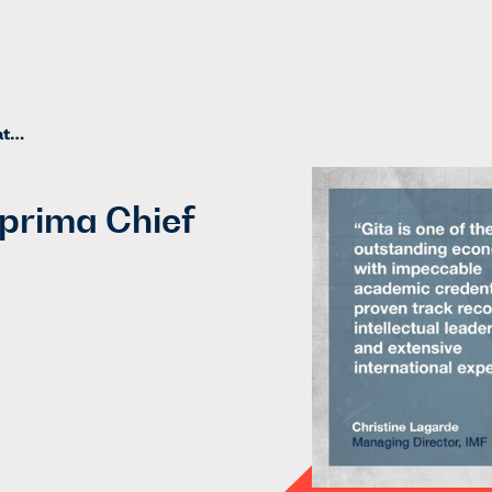
Il debutto di Gita Gopinath, prima Chief Economist del FMI
 prima Chief