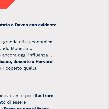
ntato a Davos con evidente
una grande crisi economica
 Fondo Monetario
 ancora oggi influenza il
icano, docente a Harvard
 ricoperto quella
 nuova veste per
illustrare
to di essere
 «
Forse se non ci fosse