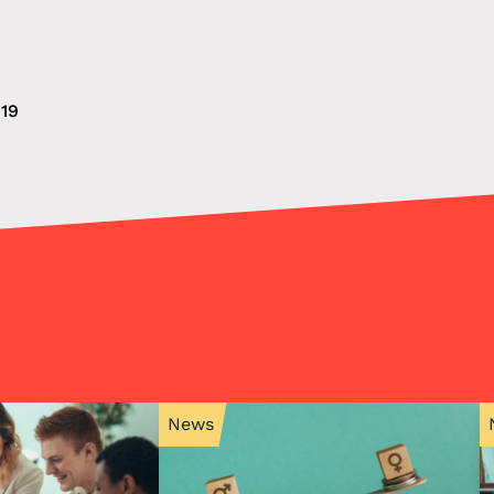
19
News