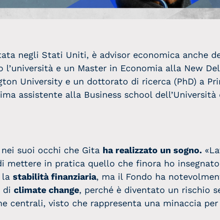
tata negli Stati Uniti, è advisor economica anche d
po l’università e un Master in Economia alla New De
on University e un dottorato di ricerca (PhD) a Pri
a assistente alla Business school dell’Università d
e nei suoi occhi che Gita
ha realizzato un sogno.
«Lav
di mettere in pratica quello che finora ho insegnato 
 la
stabilità finanziaria
, ma il Fondo ha notevolmen
e di
climate change
, perché è diventato un rischio s
e centrali, visto che rappresenta una minaccia per 