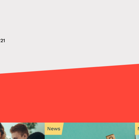
21
News