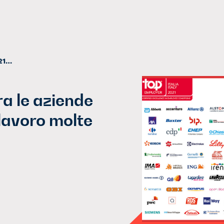
Top Employers Italy 2021: tra le aziende con le migliori condizioni di lavoro molte nostre associate
ra le aziende
 lavoro molte