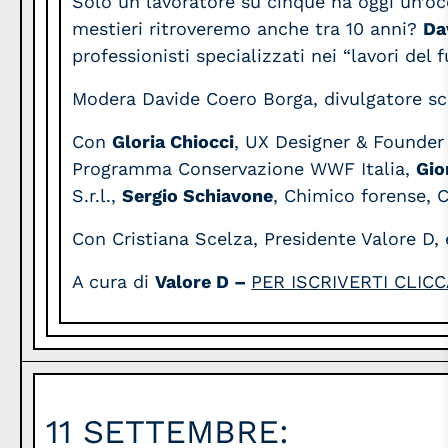
Solo un lavoratore su cinque ha oggi un’occ
mestieri ritroveremo anche tra 10 anni?
Da
professionisti specializzati nei “lavori del 
Modera Davide Coero Borga, divulgatore sci
Con
Gloria Chiocci
, UX Designer & Founder
Programma Conservazione WWF Italia,
Gio
S.r.l.,
Sergio Schiavone
, Chimico forense, C
Con Cristiana Scelza, Presidente Valore D,
A cura di
Valore D –
PER ISCRIVERTI CLICC
11 SETTEMBRE: