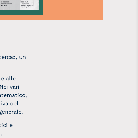
cerca», un
 e alle
Nei vari
matematico,
iva del
generale.
ici e
.