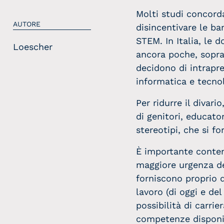
Molti studi concord
AUTORE
disincentivare le ba
STEM. In Italia, le
Loescher
ancora poche, sopra
decidono di intrapre
informatica e tecnol
Per ridurre il divari
di genitori, educato
stereotipi, che si f
È importante conte
maggiore urgenza del
forniscono proprio 
lavoro (di oggi e de
possibilità di carri
competenze disponib