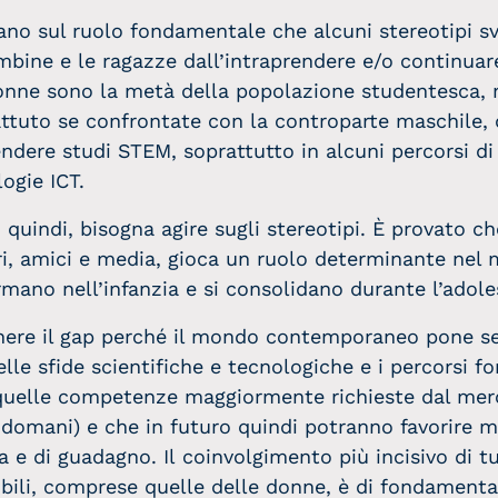
ano sul ruolo fondamentale che alcuni stereotipi s
mbine e le ragazze dall’intraprendere e/o continuar
 donne sono la metà della popolazione studentesca,
ttuto se confrontate con la controparte maschile, 
ndere studi STEM, soprattutto in alcuni percorsi di
ogie ICT.
o, quindi, bisogna agire sugli stereotipi. È provato ch
ri, amici e media, gioca un ruolo determinante nel 
ormano nell’infanzia e si consolidano durante l’adol
nere il gap perché il mondo contemporaneo pone 
le sfide scientifiche e tecnologiche e i percorsi f
quelle competenze maggiormente richieste dal mer
l domani) e che in futuro quindi potranno favorire m
era e di guadagno. Il coinvolgimento più incisivo di t
ili, comprese quelle delle donne, è di fondamenta