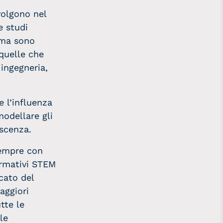
volgono nel
e studi
 ma sono
quelle che
 ingegneria,
e l’influenza
modellare gli
escenza.
sempre con
ormativi STEM
cato del
aggiori
utte le
le