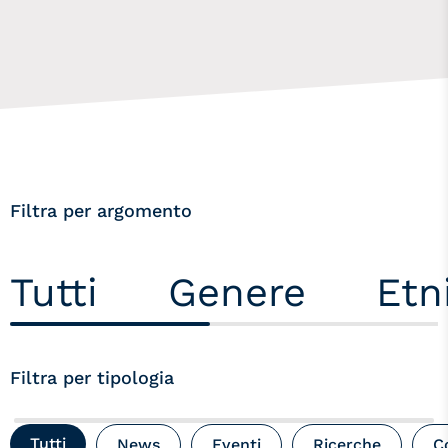
Filtra per argomento
Tutti
Genere
Etn
Filtra per tipologia
Tutti
News
Eventi
Ricerche
C