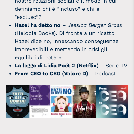
nostre relazioni sociali e il modo in cui
definiamo chi è “incluso” e chi è
“escluso”?
Hazel ha detto no
–
Jessica Berger Gross
(Heloola Books). Di fronte a un ricatto
Hazel dice no, innescando conseguenze
imprevedibili e mettendo in crisi gli
equilibri di potere.
La legge di Lidia Poët 2 (Netflix)
– Serie TV
From CEO to CEO
(Valore D)
– Podcast