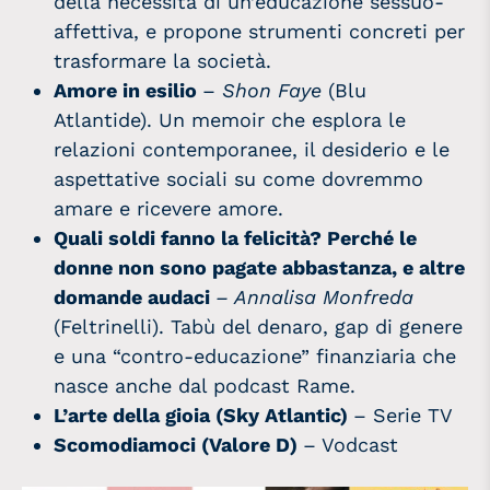
della necessità di un’educazione sessuo-
affettiva, e propone strumenti concreti per
trasformare la società.
Amore in esilio
–
Shon Faye
(Blu
Atlantide). Un memoir che esplora le
relazioni contemporanee, il desiderio e le
aspettative sociali su come dovremmo
amare e ricevere amore.
Quali soldi fanno la felicità? Perché le
donne non sono pagate abbastanza, e altre
domande audaci
– Annalisa Monfreda
(Feltrinelli). Tabù del denaro, gap di genere
e una “contro‑educazione” finanziaria che
nasce anche dal podcast Rame.
L’arte della gioia (Sky Atlantic)
– Serie TV
Scomodiamoci
(Valore D)
– Vodcast