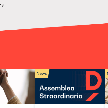
13
News