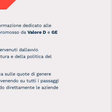
formazione dedicato alle
e promosso da
Valore D
e
GE
rvenuti dallavvio
tura e della politica del
ca sulle quote di genere
ervenendo
su tutti i passaggi
ndo direttamente le aziende