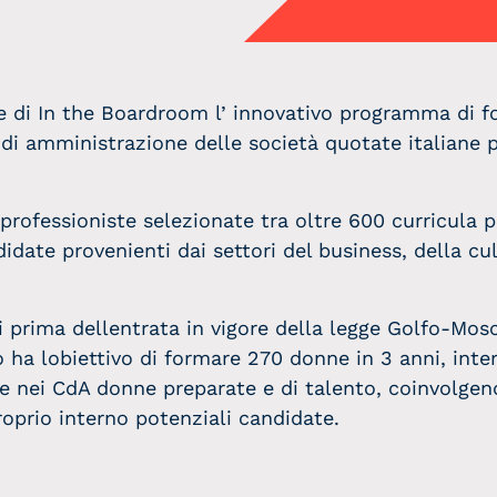
se di In the Boardroom l’ innovativo programma di 
 di amministrazione delle società quotate italian
ofessioniste selezionate tra oltre 600 curricula pe
didate provenienti dai settori del business, della cul
prima dellentrata in vigore della legge Golfo-Mos
 ha lobiettivo di formare
270 donne in
3 anni, int
re nei CdA donne preparate e di talento, coinvolge
roprio interno potenziali candidate.