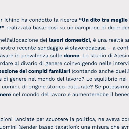
r Ichino ha condotto la ricerca
“Un dito tra moglie 
?”
realizzata basandosi su un campione di dipendent
ell’allocazione dei
lavori domestici,
è una realtà 
 nostro
recente sondaggio #iolavorodacasa
– a conf
avare in prevalenza sulle
donne
. Lo studio di Alesi
rdare al divario di genere coinvolgendo nelle inter
buzione dei compiti familiari
(contando anche quelli
 di genere nel mondo del lavoro? Lo squilibrio nei 
i uomini, di origine storico-culturale? Se potessim
enere
nel mondo del lavoro e aumenterebbe il benes
zioni lanciate per scuotere la politica, ne aveva c
 uomini
(gender based taxation): una misura che av