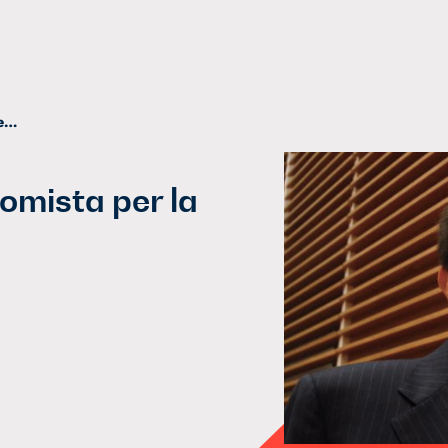
Alesina, l’impegno dell’economista per la parità di genere
nomista per la