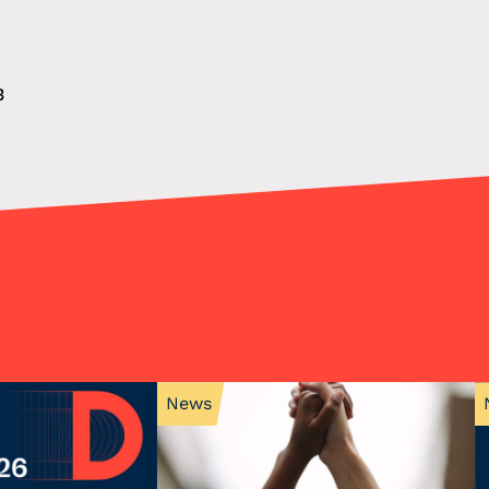
3
News