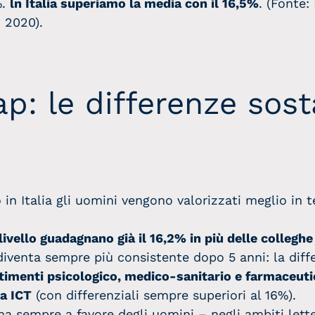
%.
ln Italia superiamo la media con il 16,5%
. (Fonte:
, 2020).
: le differenze sosta
 in Italia gli uomini vengono valorizzati meglio in te
ivello guadagnano già il 16,2% in più delle colleghe 
iventa sempre più consistente dopo 5 anni: la diffe
artimenti psicologico, medico-sanitario e farmaceutic
ia ICT
(con differenziali sempre superiori al 16%).
 ma sempre a favore degli uomini – negli ambiti lett