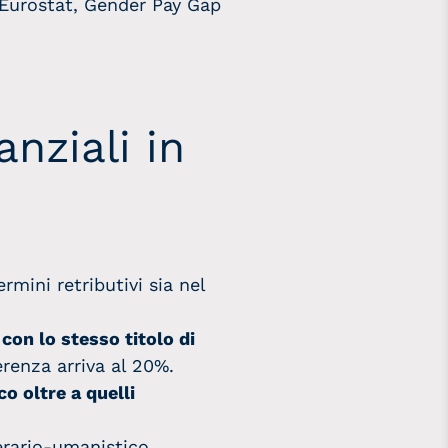
 Eurostat, Gender Pay Gap
nziali in
rmini retributivi sia nel
con lo stesso titolo di
renza arriva al 20%.
o oltre a quelli
erario-umanistico,