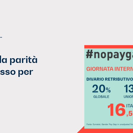
tiva: ecco il primo passo per abbattere il Gender Gap
la parità
asso per