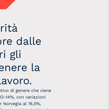
rità
bre dalle
i gli
tenere la
lavoro.
utivo di genere che viene
13-14%, con variazioni
r Norvegia al 16,5%,