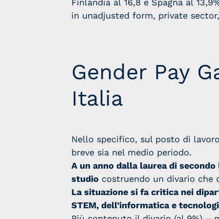
Finlandia al 16,8 e Spagna al 13,9
in unadjusted form, private sector
Gender Pay Gap
Italia
Nello specifico, sul posto di lavoro
breve sia nel medio periodo.
A un anno dalla laurea di secondo l
studio
costruendo un divario che d
La situazione si fa critica nei dip
STEM, dell’informatica e tecnolog
Più contenuto il divario (al 9%) –