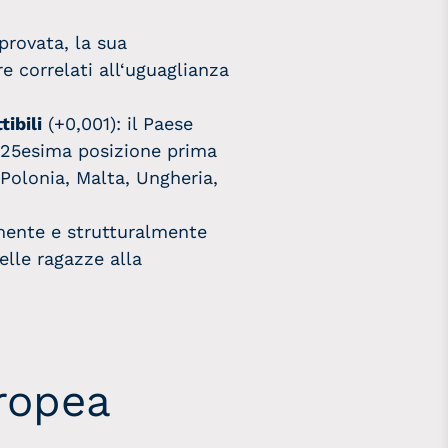
provata, la sua
e correlati all
‘uguaglianza
ibili
(+0,001):
il Paese
n 25esima posizione
prima
Polonia, Malta, Ungheria,
mente e strutturalmente
elle ragazze alla
ropea