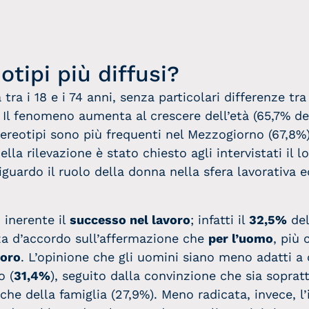
otipi più diffusi?
tra i 18 e i 74 anni, senza particolari differenze tra
. Il fenomeno aumenta al crescere dell’età (65,7% d
stereotipi sono più frequenti nel Mezzogiorno (67,8%)
lla rilevazione è stato chiesto agli intervistati il 
iguardo il ruolo della donna nella sfera lavorativa 
 inerente il
successo nel lavoro
; infatti il
32,5%
del
za d’accordo sull’affermazione che
per l’uomo
, più 
voro
. L’opinione che gli uomini siano meno adatti a 
o (
31,4%
), seguito dalla convinzione che sia soprat
he della famiglia (27,9%). Meno radicata, invece, l’