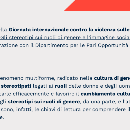
Podcast Scelte
Podcast
Scomodiamoci
ella
Giornata internazionale contro la violenza sull
“Gli stereotipi sui ruoli di genere e l’immagine soci
razione con il Dipartimento per le Pari Opportunità
 fenomeno multiforme, radicato nella
cultura di gen
 stereotipati
legati ai
ruoli
delle donne e degli uom
tarle efficacemente e favorire il
cambiamento cultu
gli
stereotipi sui ruoli di genere
, da una parte, e l’
sono, infatti, le chiavi di lettura per comprendere i
e.