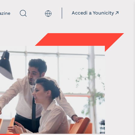
Accedi a Younicity
English
azine
mpagne
Istituzioni
acciamorete
Insieme alle istituzioni
illthepanelgap
onèdamaschio
opaygap
aloreD4STEM
aloreD4Pride
owREAL