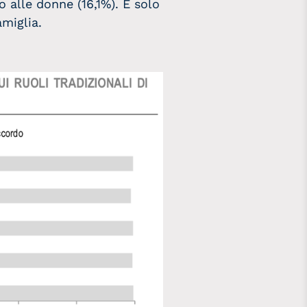
o alle donne (16,1%). E solo
amiglia.