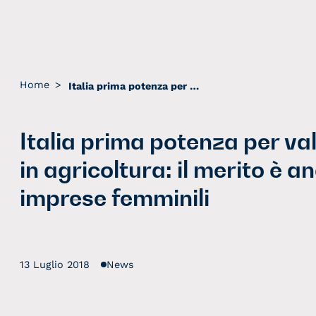
Home
>
Italia prima potenza per valore aggiunto in agricoltura: il merito è anche delle imprese femminili
Italia prima potenza per va
in agricoltura: il merito è a
imprese femminili
13 Luglio 2018
News