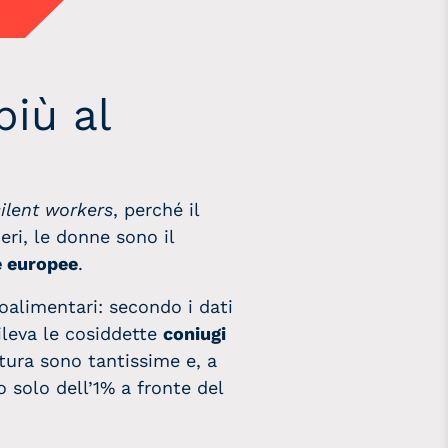
più al
silent workers
, perché il
ri, le donne sono il
e europee
.
roalimentari: secondo i dati
leva le cosiddette
coniugi
tura sono tantissime e, a
 solo dell’1% a fronte del