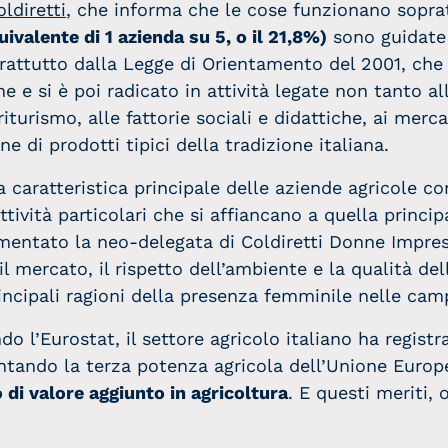
oldiretti
, che informa che le cose funzionano sopra
ivalente di 1 azienda su 5, o il 21,8%)
sono guidate 
rattutto dalla Legge di Orientamento del 2001, che
e e si è poi radicato in attività legate non tanto a
griturismo, alle fattorie sociali e didattiche, ai merca
 di prodotti tipici della tradizione italiana.
a caratteristica principale delle aziende agricole 
ività particolari che si affiancano a quella princip
mmentato la neo-delegata di Coldiretti Donne Impr
il mercato, il rispetto dell’ambiente e la qualità del
incipali ragioni della presenza femminile nelle cam
 l’Eurostat, il settore agricolo italiano ha registr
ntando la terza potenza agricola dell’Unione Europea.
 di valore aggiunto in agricoltura
. E questi meriti, 