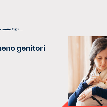
Italia: sempre meno figli e meno genitori
meno genitori