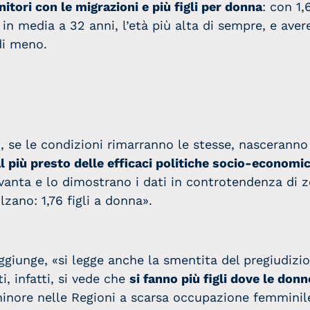
tori con le migrazioni e più figli per donna
: con 1
in media a 32 anni, l’età più alta di sempre, e avere 
di meno.
, se le condizioni rimarranno le stesse, nasceranno
l più presto delle efficaci politiche socio-economi
novanta e lo dimostrano i dati in controtendenza di 
ano: 1,76 figli a donna».
aggiunge, «si legge anche la smentita del pregiudizio
i, infatti, si vede che
si fanno più figli dove le donn
inore nelle Regioni a scarsa occupazione femminile: 1