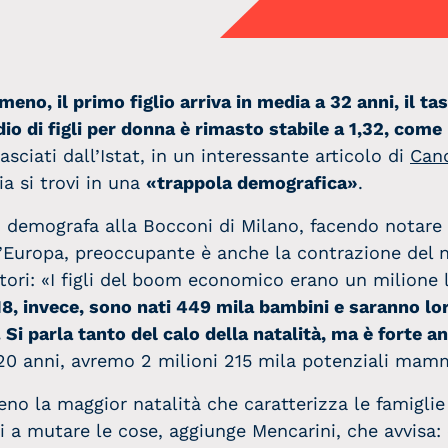
eno, il primo figlio arriva in media a 32 anni, il ta
o di figli per donna è rimasto stabile a 1,32, come 
asciati dall’Istat, in un interessante articolo di
Cand
ia si trovi in una
«trappola demografica»
.
i, demografa alla Bocconi di Milano, facendo notare 
 d’Europa, preoccupante è anche la contrazione del 
tori: «I figli del boom economico erano un milione l
8, invece, sono nati 449 mila bambini e saranno loro
. Si parla tanto del calo della natalità, ma è forte a
20 anni, avremo 2 milioni 215 mila potenziali mamm
eno la maggior natalità che caratterizza le famiglie
i a mutare le cose, aggiunge Mencarini, che avvisa: 