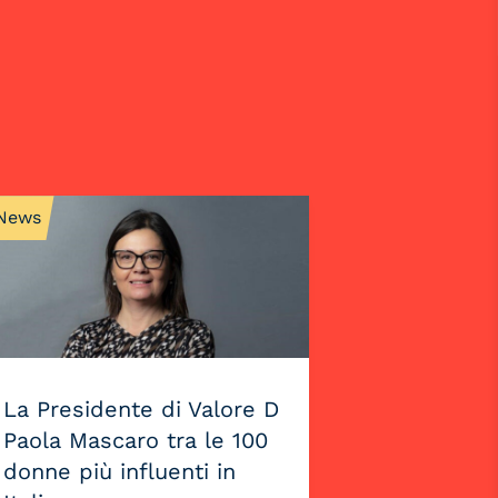
News
La Presidente di Valore D
Paola Mascaro tra le 100
donne più influenti in