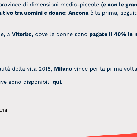
 province di dimensioni medio-piccole
(e non le gra
utivo tra uomini e donne
:
Ancona
è la prima, segui
ce, a
Viterbo,
dove le donne sono
pagate il 40% in
alità della vita 2018,
Milano
vince per la prima volta
ttive sono disponibili
qui
.
018