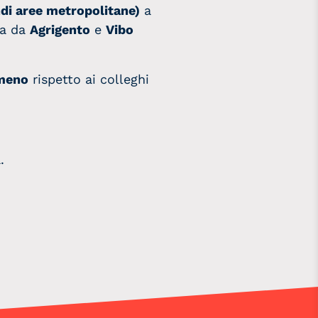
ndi aree metropolitane)
a
ta da
Agrigento
e
Vibo
 meno
rispetto ai colleghi
.