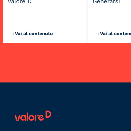
Valore D
Generarsi
Vai al contenuto
Vai al conten