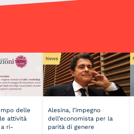
News
Tempo delle
Alesina, l’impegno
e attività
dell’economista per la
a ri-
parità di genere