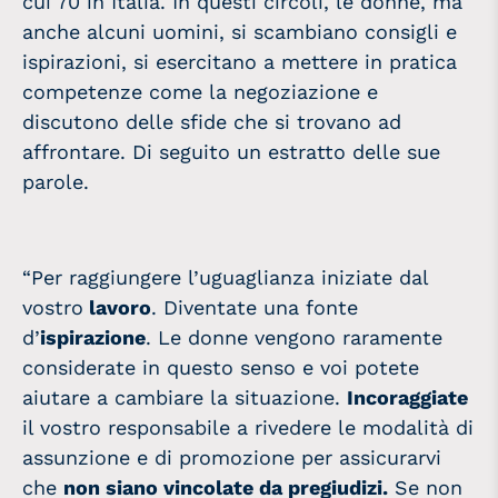
cui 70 in Italia. In questi circoli, le donne, ma
anche alcuni uomini, si scambiano consigli e
ispirazioni, si esercitano a mettere in pratica
competenze come la negoziazione e
discutono delle sfide che si trovano ad
affrontare. Di seguito un estratto delle sue
parole.
“Per raggiungere l’uguaglianza iniziate dal
vostro
lavoro
. Diventate una fonte
d’
ispirazione
. Le
donne
vengono raramente
considerate in questo senso e voi potete
aiutare a cambiare la situazione.
Incoraggiate
il vostro responsabile a rivedere le modalità di
assunzione e di promozione per assicurarvi
che
non siano vincolate da pregiudizi.
Se non