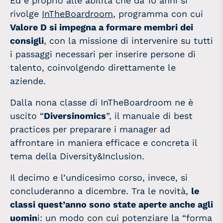
Ed è proprio alle abilità che da 10 anni si
rivolge
InTheBoardroom
, programma con cui
Valore D si impegna a formare membri dei
consigli
, con la missione di intervenire su tutti
i passaggi necessari per inserire persone di
talento, coinvolgendo direttamente le
aziende.
Dalla nona classe di InTheBoardroom ne è
uscito “
Diversinomics
”,
il manuale di best
practices per
preparare i manager ad
affrontare in maniera efficace e concreta il
tema della Diversity&Inclusion.
Il decimo e l’undicesimo corso, invece, si
concluderanno a dicembre. Tra le novità,
le
classi quest’anno sono state aperte anche agli
uomin
i: un modo con cui potenziare la “forma