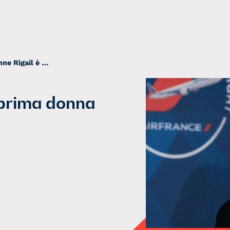
Air France, Anne Rigail è la prima donna al vertice della compagnia
a prima donna