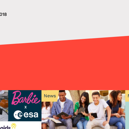
018
News