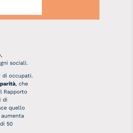
,
gni sociali.
i di occupati.
sparità
, che
il Rapporto
i di
sce quello
 e aumenta
di 50