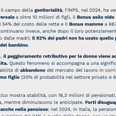
 il campo della
genitorialità
, l’INPS, nel 2024, ha v
versale
a oltre 10 milioni di figli, il
Bonus asilo nido
 54% del costo delle rette e il
Bonus mamme
a 667
ontinuano invece, anche dopo il loro potenziament
to dalle madri;
il 92% dei padri non ha usato quello 
a del bambino
.
o,
il peggioramento retributivo per le donne viene 
ita.
Questo fenomeno si accompagna a una signific
abilità di
abbandono
del mercato del lavoro in cor
mo figlio
(20% di probabilità nel settore privato e 
tico mostra stabilità, con 16,3 milioni di pensionati
ia, mentre diminuiscono le anticipate.
Forti disugua
o anche nella pensione
: nel 2024, in Italia, la pensi