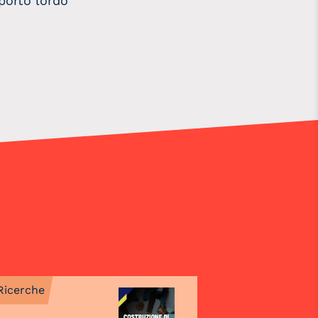
porto lordo
Ricerche