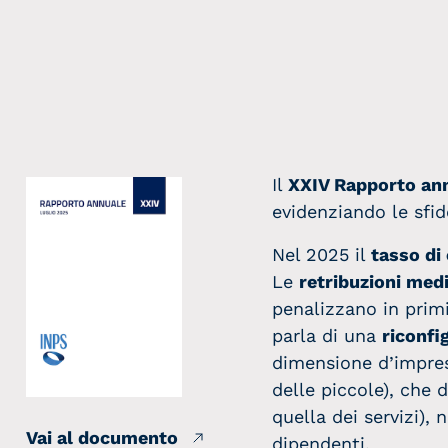
Il
XXIV Rapporto an
evidenziando le sfide
Nel 2025 il
tasso di
Le
retribuzioni med
penalizzano in primi
parla di una
riconfi
dimensione d’impres
delle piccole), che 
quella dei servizi),
Vai al documento
dipendenti.