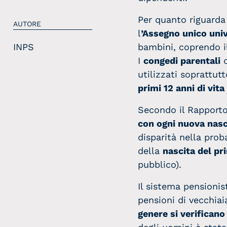
Per quanto riguarda
AUTORE
l
’Assegno unico uni
INPS
bambini, coprendo il
I
congedi parentali
c
utilizzati soprattut
primi 12 anni di vit
Secondo il Rapport
con ogni nuova nasc
disparità nella prob
della
nascita del pri
pubblico).
Il sistema pensionis
pensioni di vecchia
genere si verifican