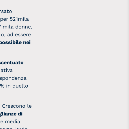
ersato
per 521mila
 mila donne.
o, ad essere
possibile nei
accentuato
ativa
rispondenza
6% in quello
. Crescono le
glianze di
one media