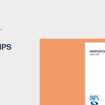
 annuale XXIV – INPS
NPS