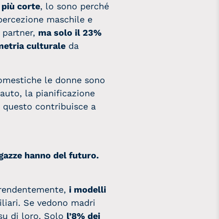
 più corte
, lo sono perché
a percezione maschile e
 partner,
ma solo il 23%
etria culturale
da
 domestiche le donne sono
’auto, la pianificazione
E questo contribuisce a
ragazze hanno del futuro.
orprendentemente,
i modelli
liari. Se vedono madri
su di loro. Solo
l’8% dei