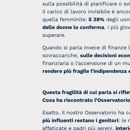
sulla possibilità di pianificare o s
il carico di lavoro invisibile è anc
quella femminile:
il 38%
degli uomi
delle donne lo conferma
. I più gi
superare.
Quando si parla invece di finanze
sovraccariche,
sulle decisioni eco
finanziaria o l’accensione di un m
rendere più fragile l’indipendenz
Questa fragilità di cui parla si rif
Cosa ha riscontrato l’Osservatori
Esatto. Il nostro Osservatorio ha 
più influenti restano i genitori
: le
affaticate e padri più sereni,
interi