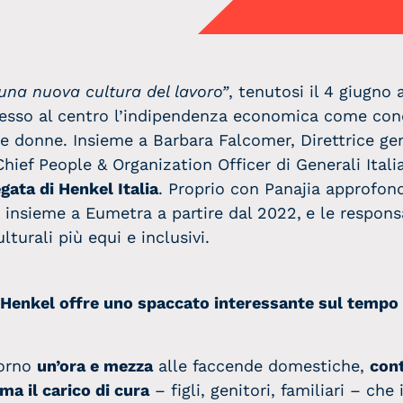
 una nuova cultura del lavoro”
, tenutosi il 4 giugno
esso al centro l’indipendenza economica come cond
le donne. Insieme a Barbara Falcomer, Direttrice ge
ief People & Organization Officer di Generali Itali
ata di Henkel Italia
. Proprio con Panajia approfo
insieme a Eumetra a partire dal 2022,
e le respons
turali più equi e inclusivi.
 Henkel offre uno spaccato interessante sul tempo 
iorno
un’ora e mezza
alle faccende domestiche,
cont
ma il carico di cura
– figli, genitori, familiari – ch