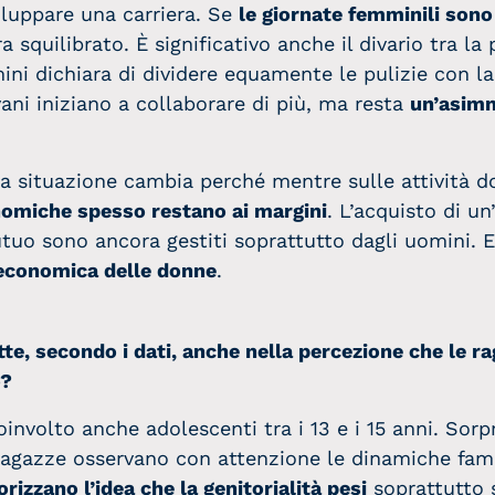
viluppare una carriera. Se
le giornate femminili sono
ora squilibrato. È significativo anche il divario tra l
ni dichiara di dividere equamente le pulizie con la
ovani iniziano a collaborare di più, ma resta
un’asimm
 la situazione cambia perché mentre sulle attività
nomiche spesso restano ai margini
. L’acquisto di un
utuo sono ancora gestiti soprattutto dagli uomini. 
a economica delle donne
.
lette, secondo i dati, anche nella percezione che le 
o?
coinvolto anche adolescenti tra i 13 e i 15 anni. S
 ragazze osservano con attenzione le dinamiche fami
orizzano l’idea che la genitorialità pesi
soprattutto 